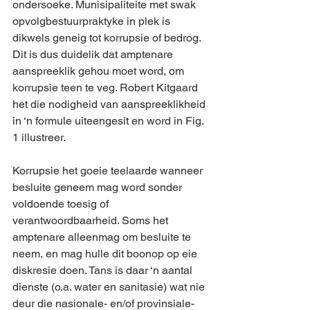
ondersoeke. Munisipaliteite met swak 
opvolgbestuurpraktyke in plek is 
dikwels geneig tot korrupsie of bedrog. 
Dit is dus duidelik dat amptenare 
aanspreeklik gehou moet word, om 
korrupsie teen te veg. Robert Kitgaard 
het die nodigheid van aanspreeklikheid 
in ‘n formule uiteengesit en word in Fig. 
1 illustreer.
Korrupsie het goeie teelaarde wanneer 
besluite geneem mag word sonder 
voldoende toesig of 
verantwoordbaarheid. Soms het 
amptenare alleenmag om besluite te 
neem, en mag hulle dit boonop op eie 
diskresie doen. Tans is daar ‘n aantal 
dienste (o.a. water en sanitasie) wat nie 
deur die nasionale- en/of provinsiale-