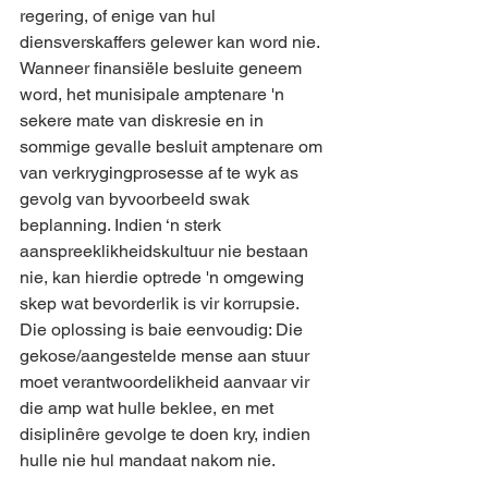
regering, of enige van hul 
diensverskaffers gelewer kan word nie. 
Wanneer finansiële besluite geneem 
word, het munisipale amptenare 'n 
sekere mate van diskresie en in 
sommige gevalle besluit amptenare om 
van verkrygingprosesse af te wyk as 
gevolg van byvoorbeeld swak 
beplanning. Indien ‘n sterk 
aanspreeklikheidskultuur nie bestaan 
nie, kan hierdie optrede 'n omgewing 
skep wat bevorderlik is vir korrupsie.
Die oplossing is baie eenvoudig: Die 
gekose/aangestelde mense aan stuur 
moet verantwoordelikheid aanvaar vir 
die amp wat hulle beklee, en met 
disiplinêre gevolge te doen kry, indien 
hulle nie hul mandaat nakom nie.