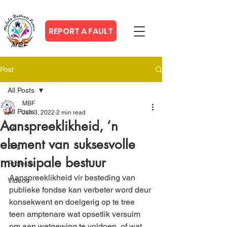
REPORT A FAULT
Post
All Posts
MBF
All Posts
Jun 3, 2022
2 min read
Aanspreeklikheid, ‘n
Afr
element van suksesvolle
Eng
munisipale bestuur
Projects
Aanspreeklikheid vir besteding van 
Videos
publieke fondse kan verbeter word deur 
konsekwent en doelgerig op te tree 
teen amptenare wat opsetlik versuim 
om aan wetgewing te voldoen, of wat 