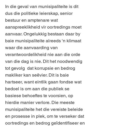
In die geval van munisipaliteite is dit 
dus die politieke leierskap, senior 
bestuur en amptenare wat 
aanspreeklikheid vir oortredings moet 
aanvaar. Ongelukkig bestaan daar by 
baie munisipaliteite alreeds ‘n klimaat 
waar die aanvaarding van 
verantwoordelikheid nie aan die orde 
van die dag is nie. Dit het noodwendig 
tot gevolg  dat korrupsie en bedrog 
makliker kan seëvier. Dit is baie 
hartseer, want eintlik gaan fondse wat 
bedoel is om aan die publiek se 
basiese behoeftes te voorsien, op 
hierdie manier verlore. Die meeste 
munisipaliteite het die vereiste beleide 
en prosesse in plek, om te verseker dat 
oortredings en bedrog geïdentifiseer en 