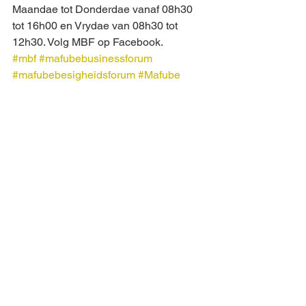
Maandae tot Donderdae vanaf 08h30 
tot 16h00 en Vrydae van 08h30 tot 
12h30. Volg MBF op Facebook.
#mbf
#mafubebusinessforum
#mafubebesigheidsforum
#Mafube
#Vrystaat
#freestate
#korrupsie
#Corruption
#verantwoordbaarheid
#verantwoordelikheid
#accountability
Afr
See All
Recent Posts