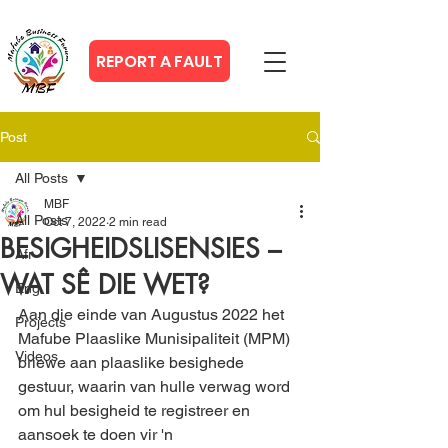
REPORT A FAULT
Post
All Posts
MBF
All Posts
Oct 7, 2022
2 min read
BESIGHEIDSLISENSIES –
Afr
WAT SÊ DIE WET?
Eng
Aan die einde van Augustus 2022 het 
Projects
Mafube Plaaslike Munisipaliteit (MPM) 
Videos
briewe aan plaaslike besighede 
gestuur, waarin van hulle verwag word 
om hul besigheid te registreer en 
aansoek te doen vir 'n 