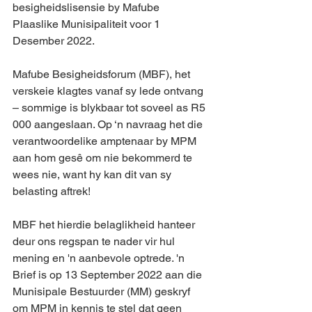
besigheidslisensie by Mafube 
Plaaslike Munisipaliteit voor 1 
Desember 2022.
Mafube Besigheidsforum (MBF), het 
verskeie klagtes vanaf sy lede ontvang 
– sommige is blykbaar tot soveel as R5 
000 aangeslaan. Op ‘n navraag het die 
verantwoordelike amptenaar by MPM 
aan hom gesê om nie bekommerd te 
wees nie, want hy kan dit van sy 
belasting aftrek!
MBF het hierdie belaglikheid hanteer 
deur ons regspan te nader vir hul 
mening en 'n aanbevole optrede. 'n 
Brief is op 13 September 2022 aan die 
Munisipale Bestuurder (MM) geskryf 
om MPM in kennis te stel dat geen 