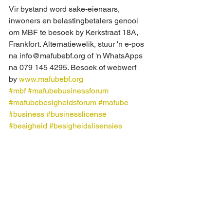
Vir bystand word sake-eienaars, 
inwoners en belastingbetalers genooi 
om MBF te besoek by Kerkstraat 18A, 
Frankfort. Alternatiewelik, stuur 'n e-pos 
na info@mafubebf.org of 'n WhatsApps 
na 079 145 4295. Besoek of webwerf 
by 
www.mafubebf.org
#mbf
#mafubebusinessforum
#mafubebesigheidsforum
#mafube
#business
#businesslicense
#besigheid
#besigheidslisensies