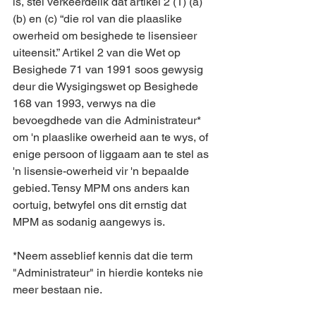
is, stel verkeerdelik dat artikel 2 (1) (a) 
(b) en (c) “die rol van die plaaslike 
owerheid om besighede te lisensieer 
uiteensit.” Artikel 2 van die Wet op 
Besighede 71 van 1991 soos gewysig 
deur die Wysigingswet op Besighede 
168 van 1993, verwys na die 
bevoegdhede van die Administrateur* 
om 'n plaaslike owerheid aan te wys, of 
enige persoon of liggaam aan te stel as 
'n lisensie-owerheid vir 'n bepaalde 
gebied. Tensy MPM ons anders kan 
oortuig, betwyfel ons dit ernstig dat 
MPM as sodanig aangewys is.
*Neem asseblief kennis dat die term 
"Administrateur" in hierdie konteks nie 
meer bestaan nie.