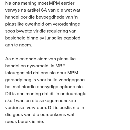
Na ons mening moet MPM eerder 
verwys na artikel 6A van die wet wat 
handel oor die bevoegdhede van 'n 
plaaslike owerheid om verordeninge 
soos bywette vir die regulering van 
besigheid binne sy jurisdiksiegebied 
aan te neem.
As die erkende stem van plaaslike 
handel en nywerheid, is MBF 
teleurgesteld dat ons nie deur MPM 
geraadpleeg is voor hulle voortgegaan 
het met hierdie eensydige optrede nie. 
Dit is ons mening dat dit 'n ondeurdagte 
skuif was en die sakegemeenskap 
verder sal vervreem. Dit is beslis nie in 
die gees van die ooreenkoms wat 
reeds bereik is nie.