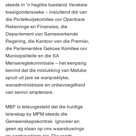
steeds in ’n haglike toestand. Verskeie 
toesigondersoeke – insluitend dié van 
die Portefeuljekomitee oor Openbare 
Rekeninge en Finansies, die 
Departement van Samewerkende 
Regering, die Kantoor van die Premier, 
die Parlementêre Gekose Komitee oor 
Munisipaliteite en die SA 
Menseregtekommissie – het eenparig 
bevind dat die mislukking van Mafube 
spruit uit jare se wanpraktyke, 
wanadministrasie en onbevoegdheid 
van senior amptenare.
MBF is teleurgesteld dat die huidige 
leierskap by MPM steeds die 
Gemeenskapskontrak  ignoreer en 
geen ag slaan op ons waarskuwings 
en aanbevelings nie. Die reeds 