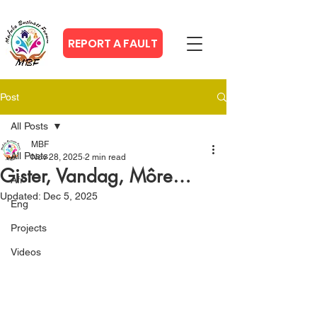
REPORT A FAULT
Post
All Posts
MBF
All Posts
Nov 28, 2025
2 min read
Gister, Vandag, Môre…
Afr
Updated:
Dec 5, 2025
Eng
Projects
Videos