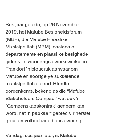
Ses jaar gelede, op 26 November 
2019, het Mafube Besigheidsforum 
(MBF), die Mafube Plaaslike 
Munisipaliteit (MPM), nasionale 
departemente en plaaslike besighede 
tydens ’n tweedaagse werkswinkel in 
Frankfort ’n bloudruk aanvaar om 
Mafube en soortgelye sukkelende 
munisipaliteite te red. Hierdie 
ooreenkoms, bekend as die “Mafube 
Stakeholders Compact” wat ook ‘n 
“Gemeenskapskontrak” genoem kan 
word, het ’n padkaart gebied vir herstel, 
groei en volhoubare dienslewering.
Vandag, ses jaar later, is Mafube 