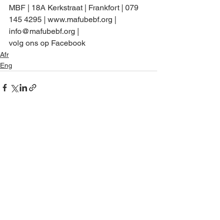
MBF | 18A Kerkstraat | Frankfort | 079 
145 4295 | www.mafubebf.org | 
info@mafubebf.org | 
volg ons op Facebook
Afr
Eng
See All
Recent Posts