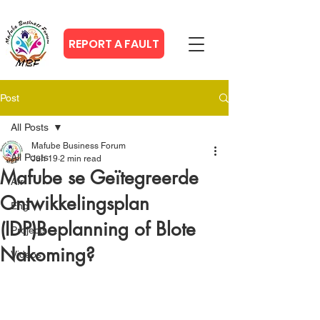
REPORT A FAULT
Post
All Posts
Mafube Business Forum
All Posts
Jun 19
2 min read
Mafube se Geïtegreerde
Afr
Ontwikkelingsplan
Eng
(IDP)Beplanning of Blote
Projects
Nakoming?
Videos