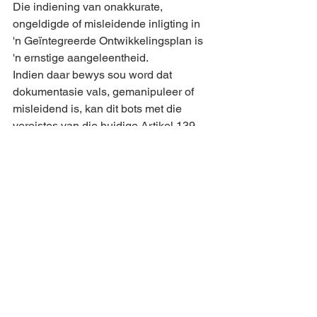
Die indiening van onakkurate, 
ongeldigde of misleidende inligting in 
'n Geïntegreerde Ontwikkelingsplan is 
'n ernstige aangeleentheid.
Indien daar bewys sou word dat 
dokumentasie vals, gemanipuleer of 
misleidend is, kan dit bots met die 
vereistes van die huidige Artikel 139 
finansiële ingryping en die Munisipale 
Finansiële Herstelplan (MFRP) wat 
tans op Mafube van toepassing is.
Vir meer inligting kan inwoners MBF 
besoek by 18A Kerkstraat, Frankfort, 
WhatsApp stuur na 079 145 4295, of e-
pos na info@mafubebf.org. Meer 
inligting is ook beskikbaar by 
www.mafubebf.org.