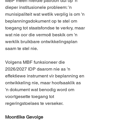
MBF meen hierdie patroon dui op 'n 
dieper institusionele probleem: 'n 
munisipaliteit wat wetlik verplig is om 'n 
beplanningsdokument op te stel om 
toegang tot staatsfondse te verkry, maar 
wat nie oor die vermoë beskik om 'n 
werklik bruikbare ontwikkelingsplan 
saam te stel nie.
Volgens MBF funksioneer die 
2026/2027 IDP daarom nie as 'n 
effektiewe instrument vir beplanning en 
ontwikkeling nie, maar hoofsaaklik as 
'n dokument wat benodig word om 
voortgesette toegang tot 
regeringstoelaes te verseker.
Moontlike Gevolge