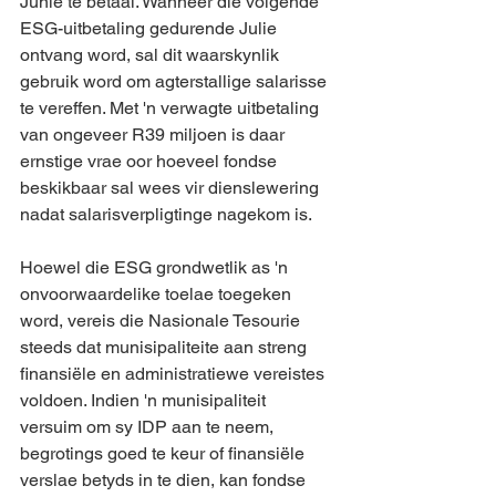
Junie te betaal. Wanneer die volgende 
ESG-uitbetaling gedurende Julie 
ontvang word, sal dit waarskynlik 
gebruik word om agterstallige salarisse 
te vereffen. Met 'n verwagte uitbetaling 
van ongeveer R39 miljoen is daar 
ernstige vrae oor hoeveel fondse 
beskikbaar sal wees vir dienslewering 
nadat salarisverpligtinge nagekom is.
Hoewel die ESG grondwetlik as 'n 
onvoorwaardelike toelae toegeken 
word, vereis die Nasionale Tesourie 
steeds dat munisipaliteite aan streng 
finansiële en administratiewe vereistes 
voldoen. Indien 'n munisipaliteit 
versuim om sy IDP aan te neem, 
begrotings goed te keur of finansiële 
verslae betyds in te dien, kan fondse 