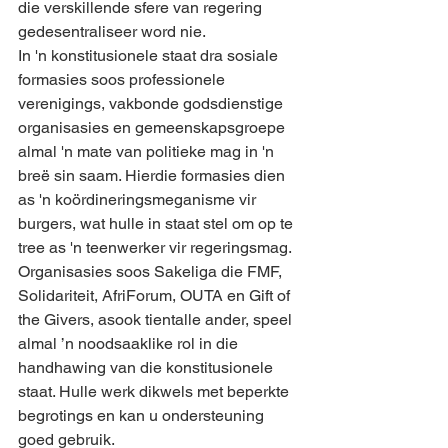
die verskillende sfere van regering 
gedesentraliseer word nie.
In 'n konstitusionele staat dra sosiale 
formasies soos professionele 
verenigings, vakbonde godsdienstige 
organisasies en gemeenskapsgroepe 
almal 'n mate van politieke mag in 'n 
breë sin saam. Hierdie formasies dien 
as 'n koördineringsmeganisme vir 
burgers, wat hulle in staat stel om op te 
tree as 'n teenwerker vir regeringsmag. 
Organisasies soos Sakeliga die FMF, 
Solidariteit, AfriForum, OUTA en Gift of 
the Givers, asook tientalle ander, speel 
almal ’n noodsaaklike rol in die 
handhawing van die konstitusionele 
staat. Hulle werk dikwels met beperkte 
begrotings en kan u ondersteuning 
goed gebruik.