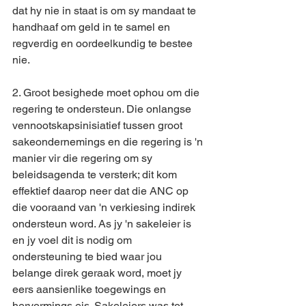
dat hy nie in staat is om sy mandaat te 
handhaaf om geld in te samel en 
regverdig en oordeelkundig te bestee 
nie.
2. Groot besighede moet ophou om die 
regering te ondersteun. Die onlangse 
vennootskapsinisiatief tussen groot 
sakeondernemings en die regering is 'n 
manier vir die regering om sy 
beleidsagenda te versterk; dit kom 
effektief daarop neer dat die ANC op 
die vooraand van 'n verkiesing indirek 
ondersteun word. As jy 'n sakeleier is 
en jy voel dit is nodig om 
ondersteuning te bied waar jou 
belange direk geraak word, moet jy 
eers aansienlike toegewings en 
hervormings eis. Sakeleiers was tot 