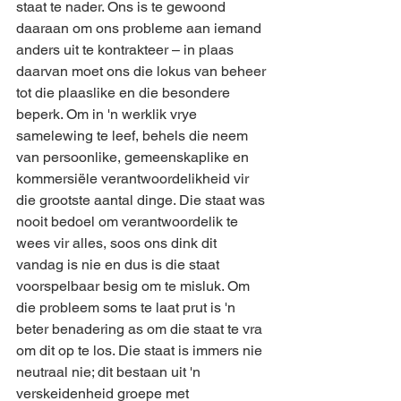
staat te nader. Ons is te gewoond 
daaraan om ons probleme aan iemand 
anders uit te kontrakteer – in plaas 
daarvan moet ons die lokus van beheer 
tot die plaaslike en die besondere 
beperk. Om in 'n werklik vrye 
samelewing te leef, behels die neem 
van persoonlike, gemeenskaplike en 
kommersiële verantwoordelikheid vir 
die grootste aantal dinge. Die staat was 
nooit bedoel om verantwoordelik te 
wees vir alles, soos ons dink dit 
vandag is nie en dus is die staat 
voorspelbaar besig om te misluk. Om 
die probleem soms te laat prut is 'n 
beter benadering as om die staat te vra 
om dit op te los. Die staat is immers nie 
neutraal nie; dit bestaan uit 'n 
verskeidenheid groepe met 