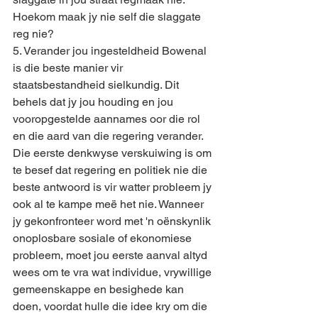
Hoekom maak jy nie self die slaggate 
reg nie?
5. Verander jou ingesteldheid Bowenal 
is die beste manier vir 
staatsbestandheid sielkundig. Dit 
behels dat jy jou houding en jou 
vooropgestelde aannames oor die rol 
en die aard van die regering verander. 
Die eerste denkwyse verskuiwing is om 
te besef dat regering en politiek nie die 
beste antwoord is vir watter probleem jy 
ook al te kampe meë het nie. Wanneer 
jy gekonfronteer word met 'n oënskynlik 
onoplosbare sosiale of ekonomiese 
probleem, moet jou eerste aanval altyd 
wees om te vra wat individue, vrywillige 
gemeenskappe en besighede kan 
doen, voordat hulle die idee kry om die 