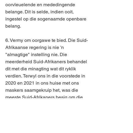
oorvleuelende en mededingende 
belange. Dit is selde, indien ooit, 
ingestel op die sogenaamde openbare 
belang.
6. Vermy om oorgawe te bied. Die Suid-
Afrikaanse regering is nie 'n 
"almagtige" instelling nie. Die 
meerderheid Suid-Afrikaners behandel 
dit met die minagting wat dit ryklik 
verdien. Terwyl ons in die voorstede in 
2020 en 2021 in ons huise met ons 
maskers saamgekruip het, was die 
meeste Suid-Afrikaners besig om die 
ekonomie aan die gang te hou. Die 
skade van die regering kan versag en 
uiteindelik uitgeskakel word as ons die 
staat verstandelik van die voetstuk 
afgehaal waarop ons dit plaas. Ons 