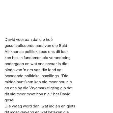
David voer aan dat die hoë 
gesentraliseerde aard van die Suid-
Afrikaanse politiek soos ons dit leer 
ken het, 'n fundamentele verandering 
ondergaan en wat ons ervaar is die 
einde van 'n era van die land se 
bestaande politieke instellings. "Die 
middelpunt/kern kan nie meer hou nie 
en ons by die Vryemarkstigting glo dat 
dit nie meer moet hou nie," het David 
gesê.
Die vraag word dan, wat indien enigiets 
dit moet vervang en wat beteken die 