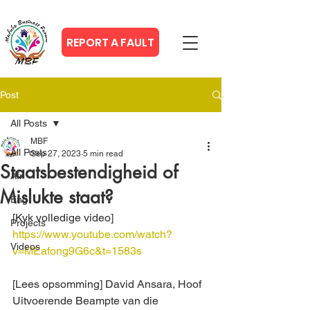
REPORT A FAULT
Post
All Posts
MBF
All Posts
Sep 27, 2023
5 min read
Staatsbestendigheid of
Afr
Mislukte staat?
Eng
[Kyk volledige video] 
Projects
https://www.youtube.com/watch?
Videos
v=MEafong9G6c&t=1583s
[Lees opsomming] David Ansara, Hoof 
Uitvoerende Beampte van die 