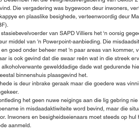
gevind. Die vergadering was bygewoon deur inwoners, ve
skappye en plaaslike besighede, verteenwoordig deur Ma
BF).
 stasiebevelvoerder van SAPD Villiers het ‘n oorsig gege
eur middel van 'n Powerpoint-aanbieding. Die misdaadsit
l en goed onder beheer met 'n paar areas van kommer, v
ar is ook gevind dat die swaar reën wat in die streek erv
 alkoholverwante gewelddadige dade wat gedurende hier
eestal binnenshuis plaasgevind het.
hede is deur inbrake geraak maar die goedere was vinni
ngekeer.
tleding het geen nuwe neigings aan die lig gebring nie 
oename in misdaadaktiwiteite word bevind, maar die situ
or. Inwoners en besigheidseienaars moet steeds op hul
ede aanmeld.