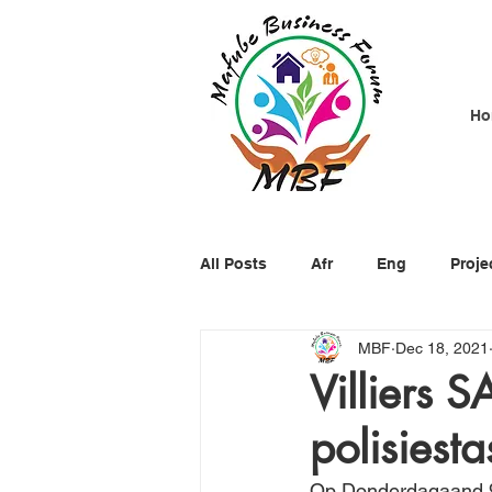
Ho
All Posts
Afr
Eng
Proje
MBF
Dec 18, 2021
Villiers 
polisiesta
Op Donderdagaand 9 D