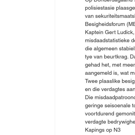
polisiestasie plaas
van sekuriteitsmaat
Besigheidsforum (M
Kaptein Gert Ludick,
misdaadstatistieke d
die algemeen stabie
tye van beurtkrag. Da
gehad het, met meer
aangemeld is, wat m
Twee plaaslike besig
en die verdagtes aa
Die misdaadpatroonon
geringe seisoenale t
voortdurend gemonit
verdagte bedrywigh
Kapings op N3 