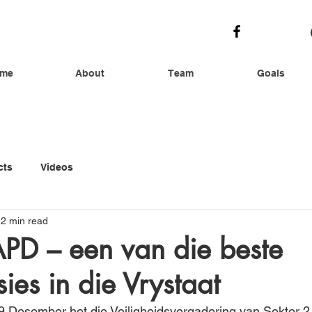
me
About
Team
Goals
cts
Videos
2 min read
SAPD – een van die beste
sies in die Vrystaat
esember het die Veiligheidsvergadering van Sektor 2 by