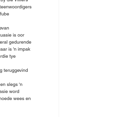
rteenwoordigers 
fube 
evan 
uasie is oor 
eral gedurende 
aar is 'n impak 
die tye 
g teruggevind 
en slegs ‘n 
asie word 
 hoede wees en 