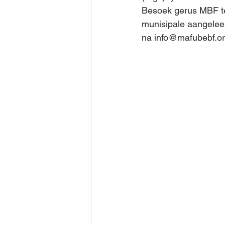
Besoek gerus MBF te 
munisipale aangeleen
na info@mafubebf.or