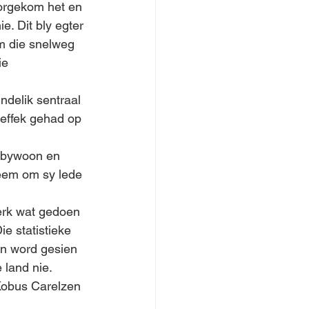
oorgekom het en 
e. Dit bly egter 
 die snelweg 
ie 
ndelik sentraal 
 effek gehad op 
 bywoon en 
eem om sy lede 
erk wat gedoen 
e statistieke 
en word gesien 
 land nie.
Kobus Carelzen 