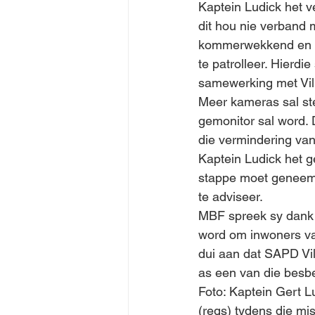
Kaptein Ludick het v
dit hou nie verband m
kommerwekkend en o
te patrolleer. Hierdi
samewerking met Vil
Meer kameras sal ste
gemonitor sal word. 
die vermindering van
Kaptein Ludick het 
stappe moet geneem 
te adviseer.
MBF spreek sy dank e
word om inwoners van
dui aan dat SAPD Vi
as een van die besbes
Foto: Kaptein Gert L
(regs) tydens die mi