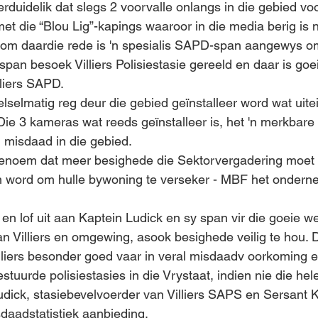
erduidelik dat slegs 2 voorvalle onlangs in die gebied v
et die “Blou Lig”-kapings waaroor in die media berig is ni
m daardie rede is 'n spesialis SAPD-span aangewys om
e span besoek Villiers Polisiestasie gereeld en daar is goe
liers SAPD.
lselmatig reg deur die gebied geïnstalleer word wat uitei
Die 3 kameras wat reeds geïnstalleer is, het 'n merkbare
 misdaad in die gebied.
genoem dat meer besighede die Sektorvergadering moet
word om hulle bywoning te verseker - MBF het ondern
n lof uit aan Kaptein Ludick en sy span vir die goeie w
 Villiers en omgewing, asook besighede veilig te hou. Di
lliers besonder goed vaar in veral misdaadv oorkoming 
tuurde polisiestasies in die Vrystaat, indien nie die hele
udick, stasiebevelvoerder van Villiers SAPS en Sersant 
sdaadstatistiek aanbieding.