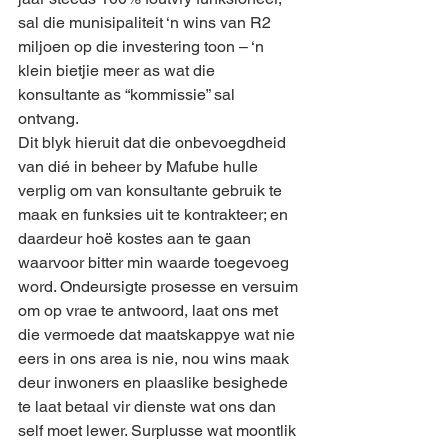
sal die munisipaliteit ‘n wins van R2 
miljoen op die investering toon – ‘n 
klein bietjie meer as wat die 
konsultante as “kommissie” sal 
ontvang. 
Dit blyk hieruit dat die onbevoegdheid 
van dié in beheer by Mafube hulle 
verplig om van konsultante gebruik te 
maak en funksies uit te kontrakteer; en 
daardeur hoë kostes aan te gaan 
waarvoor bitter min waarde toegevoeg 
word. Ondeursigte prosesse en versuim 
om op vrae te antwoord, laat ons met 
die vermoede dat maatskappye wat nie 
eers in ons area is nie, nou wins maak 
deur inwoners en plaaslike besighede 
te laat betaal vir dienste wat ons dan 
self moet lewer. Surplusse wat moontlik 