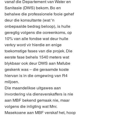
vanaf die Departement van Water en 
Sanitasie (DWS) bekom. Bo en 
behalwe die professionele fooie gehef 
deur die konsultante (wat ‘n 
onbepaalde bedrag beloop), is hulle 
geregtig volgens die ooreenkoms, op 
10% van alle fondse wat deur hulle 
verkry word vir hierdie en enige 
toekomstige fases van die projek. Die 
eerste fase behels 1540 meters wat 
blykbaar ook deur DWS aan Mafube 
geskenk was – die geraamde koste 
hiervan is in die omgewing van R4 
miljoen. 
Die maandelikse uitgawes aan 
invordering via diensverskaffers is nie 
aan MBF bekend gemaak nie, maar 
volgens die inligting wat Mnr. 
Masekoane aan MBF verskaf het, hoop 