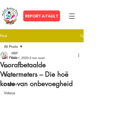
REPORT A FAULT
Post
All Posts
MBF
All Posts
Dec 1, 2020
3 min read
Voorafbetaalde
Afr
Watermeters – Die hoë
Eng
koste van onbevoegheid
Projects
Videos