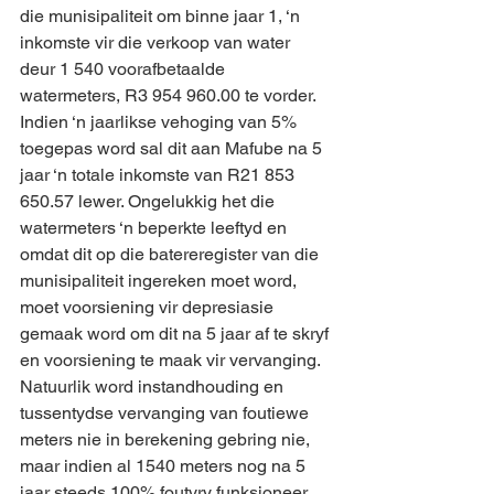
die munisipaliteit om binne jaar 1, ‘n 
inkomste vir die verkoop van water 
deur 1 540 voorafbetaalde 
watermeters, R3 954 960.00 te vorder. 
Indien ‘n jaarlikse vehoging van 5% 
toegepas word sal dit aan Mafube na 5 
jaar ‘n totale inkomste van R21 853 
650.57 lewer. Ongelukkig het die 
watermeters ‘n beperkte leeftyd en 
omdat dit op die batereregister van die 
munisipaliteit ingereken moet word, 
moet voorsiening vir depresiasie 
gemaak word om dit na 5 jaar af te skryf 
en voorsiening te maak vir vervanging. 
Natuurlik word instandhouding en 
tussentydse vervanging van foutiewe 
meters nie in berekening gebring nie, 
maar indien al 1540 meters nog na 5 
jaar steeds 100% foutvry funksioneer, 