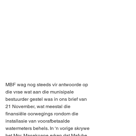
MBF wag nog steeds vir antwoorde op 
die vrae wat aan die munisipale 
bestuurder gestel was in ons brief van 
21 November, wat meestal die 
finansiële oorwegings rondom die 
installasie van voorafbetaalde 
watermeters behels. In ‘n vorige skrywe 
het Mnr. Masekoane erken dat Mafube 