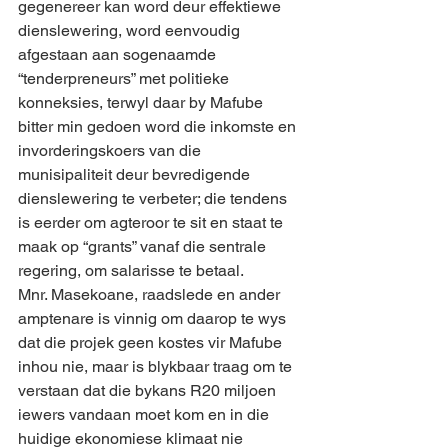
gegenereer kan word deur effektiewe 
dienslewering, word eenvoudig 
afgestaan aan sogenaamde 
“tenderpreneurs” met politieke 
konneksies, terwyl daar by Mafube 
bitter min gedoen word die inkomste en 
invorderingskoers van die 
munisipaliteit deur bevredigende 
dienslewering te verbeter; die tendens 
is eerder om agteroor te sit en staat te 
maak op “grants” vanaf die sentrale 
regering, om salarisse te betaal. 
Mnr. Masekoane, raadslede en ander 
amptenare is vinnig om daarop te wys 
dat die projek geen kostes vir Mafube 
inhou nie, maar is blykbaar traag om te 
verstaan dat die bykans R20 miljoen 
iewers vandaan moet kom en in die 
huidige ekonomiese klimaat nie 