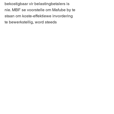
bekostigbaar vir belastingbetalers is 
nie. MBF se voorstelle om Mafube by te 
staan om koste-effektiewe invordering 
te bewerkstellig, word steeds 
geïgnoreer.  
Indien Mafube inwoners en sakelui 
meer inligting wil bekom omtrent MBF 
se toekomsplanne, besoek ons kantore 
te Kerkstraat 18A gedurende ons 
besigheidsure, op Maandae, 
Woensdae en Vrydae vanaf 08:30 tot 
12:30, of kontak Sandra per WhatsApp 
by 079 145 4295. Of stuur 'n e-pos na 
info@mafubebf.org
Afr