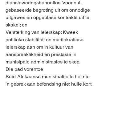
diensleweringsbehoeftes. Voer nul-
gebaseerde begroting uit om onnodige 
uitgawes en opgeblase kontrakte uit te 
skakel; en
Versterking van leierskap: Kweek 
politieke stabiliteit en meritokratiese 
leierskap aan om 'n kultuur van 
aanspreeklikheid en prestasie in 
munisipale administrasies te skep.
Die pad vorentoe
Suid-Afrikaanse munisipaliteite het nie 
’n gebrek aan befondsing nie; hulle kort 
finansiële dissipline en effektiewe 
bestuur. Deur hierdie interne uitdagings 
die hoof te bied, kan munisipaliteite 
dienslewering verbeter, openbare 
vertroue herbou en finansiële 
volhoubaarheid bereik sonder om 
inwoners met bykomende koste te 