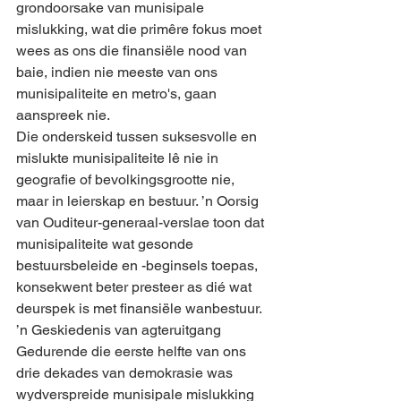
grondoorsake van munisipale 
mislukking, wat die primêre fokus moet 
wees as ons die finansiële nood van 
baie, indien nie meeste van ons 
munisipaliteite en metro's, gaan 
aanspreek nie.
Die onderskeid tussen suksesvolle en 
mislukte munisipaliteite lê nie in 
geografie of bevolkingsgrootte nie, 
maar in leierskap en bestuur. ’n Oorsig 
van Ouditeur-generaal-verslae toon dat 
munisipaliteite wat gesonde 
bestuursbeleide en -beginsels toepas, 
konsekwent beter presteer as dié wat 
deurspek is met finansiële wanbestuur.
’n Geskiedenis van agteruitgang
Gedurende die eerste helfte van ons 
drie dekades van demokrasie was 
wydverspreide munisipale mislukking 