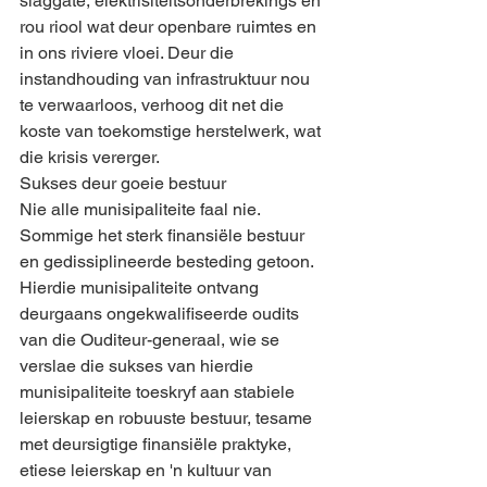
slaggate, elektrisiteitsonderbrekings en 
rou riool wat deur openbare ruimtes en 
in ons riviere vloei. Deur die 
instandhouding van infrastruktuur nou 
te verwaarloos, verhoog dit net die 
koste van toekomstige herstelwerk, wat 
die krisis vererger.
Sukses deur goeie bestuur
Nie alle munisipaliteite faal nie. 
Sommige het sterk finansiële bestuur 
en gedissiplineerde besteding getoon. 
Hierdie munisipaliteite ontvang 
deurgaans ongekwalifiseerde oudits 
van die Ouditeur-generaal, wie se 
verslae die sukses van hierdie 
munisipaliteite toeskryf aan stabiele 
leierskap en robuuste bestuur, tesame 
met deursigtige finansiële praktyke, 
etiese leierskap en 'n kultuur van 