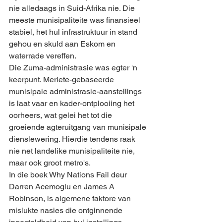
nie alledaags in Suid-Afrika nie. Die 
meeste munisipaliteite was finansieel 
stabiel, het hul infrastruktuur in stand 
gehou en skuld aan Eskom en 
waterrade vereffen.
Die Zuma-administrasie was egter 'n 
keerpunt. Meriete-gebaseerde 
munisipale administrasie-aanstellings 
is laat vaar en kader-ontplooiing het 
oorheers, wat gelei het tot die 
groeiende agteruitgang van munisipale 
dienslewering. Hierdie tendens raak 
nie net landelike munisipaliteite nie, 
maar ook groot metro's.
In die boek Why Nations Fail deur 
Darren Acemoglu en James A 
Robinson, is algemene faktore van 
mislukte nasies die ontginnende 