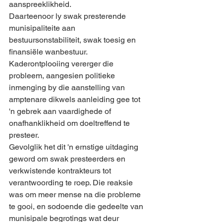
aanspreeklikheid.
Daarteenoor ly swak presterende 
munisipaliteite aan 
bestuursonstabiliteit, swak toesig en 
finansiële wanbestuur. 
Kaderontplooiing vererger die 
probleem, aangesien politieke 
inmenging by die aanstelling van 
amptenare dikwels aanleiding gee tot 
'n gebrek aan vaardighede of 
onafhanklikheid om doeltreffend te 
presteer.
Gevolglik het dit 'n ernstige uitdaging 
geword om swak presteerders en 
verkwistende kontrakteurs tot 
verantwoording te roep. Die reaksie 
was om meer mense na die probleme 
te gooi, en sodoende die gedeelte van 
munisipale begrotings wat deur 