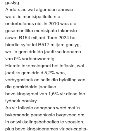
gestyg
Anders as wat algemeen aanvaar 
word, is munisipaliteite nie 
onderbefonds nie. In 2010 was die 
gesamentlike munisipale inkomste 
sowat R154 miljard. Teen 2024 het 
hierdie syfer tot R517 miljard gestyg, 
wat 'n gemiddelde jaarlikse toename 
van 9% verteenwoordig.
Hierdie inkomstegroei het inflasie, wat 
jaarliks gemiddeld 5,2% was, 
verbygesteek en selfs die bytelling van 
die gemiddelde jaarlikse 
bevolkingsgroei van 1,6% vir dieselfde 
tydperk oorskry.
As vir inflasie aangepas word met 'n 
bykomende persentasie bygevoeg om 
in ontwikkelingsbehoeftes te voorsien, 
plus bevolkingstoenames vir per-capita-