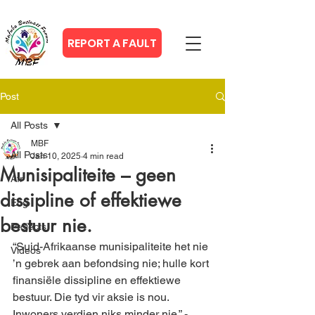
REPORT A FAULT
Post
All Posts
MBF
All Posts
Jan 10, 2025
4 min read
Munisipaliteite – geen
Afr
dissipline of effektiewe
Eng
bestuur nie.
Projects
“Suid-Afrikaanse munisipaliteite het nie 
Videos
’n gebrek aan befondsing nie; hulle kort 
finansiële dissipline en effektiewe 
bestuur. Die tyd vir aksie is nou. 
Inwoners verdien niks minder nie.” - 