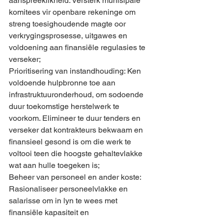
aanspreeklikheid: Versterk munisipale 
komitees vir openbare rekeninge om 
streng toesighoudende magte oor 
verkrygingsprosesse, uitgawes en 
voldoening aan finansiële regulasies te 
verseker;
Prioritisering van instandhouding: Ken 
voldoende hulpbronne toe aan 
infrastruktuuronderhoud, om sodoende 
duur toekomstige herstelwerk te 
voorkom. Elimineer te duur tenders en 
verseker dat kontrakteurs bekwaam en 
finansieel gesond is om die werk te 
voltooi teen die hoogste gehaltevlakke 
wat aan hulle toegeken is;
Beheer van personeel en ander koste: 
Rasionaliseer personeelvlakke en 
salarisse om in lyn te wees met 
finansiële kapasiteit en 