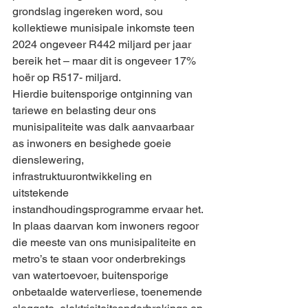
grondslag ingereken word, sou 
kollektiewe munisipale inkomste teen 
2024 ongeveer R442 miljard per jaar 
bereik het – maar dit is ongeveer 17% 
hoër op R517- miljard.
Hierdie buitensporige ontginning van 
tariewe en belasting deur ons 
munisipaliteite was dalk aanvaarbaar 
as inwoners en besighede goeie 
dienslewering, 
infrastruktuurontwikkeling en 
uitstekende 
instandhoudingsprogramme ervaar het.
In plaas daarvan kom inwoners regoor 
die meeste van ons munisipaliteite en 
metro’s te staan voor onderbrekings 
van watertoevoer, buitensporige 
onbetaalde waterverliese, toenemende 