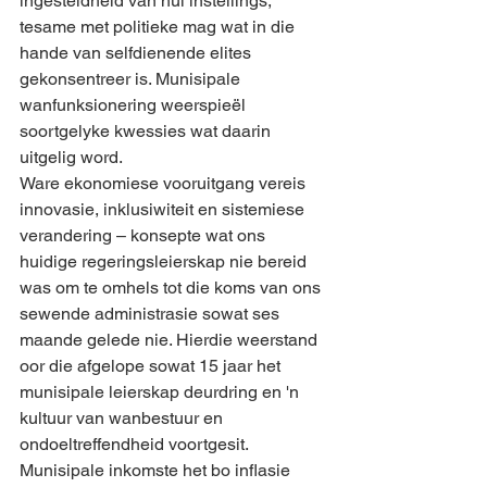
ingesteldheid van hul instellings, 
tesame met politieke mag wat in die 
hande van selfdienende elites 
gekonsentreer is. Munisipale 
wanfunksionering weerspieël 
soortgelyke kwessies wat daarin 
uitgelig word.
Ware ekonomiese vooruitgang vereis 
innovasie, inklusiwiteit en sistemiese 
verandering – konsepte wat ons 
huidige regeringsleierskap nie bereid 
was om te omhels tot die koms van ons 
sewende administrasie sowat ses 
maande gelede nie. Hierdie weerstand 
oor die afgelope sowat 15 jaar het 
munisipale leierskap deurdring en 'n 
kultuur van wanbestuur en 
ondoeltreffendheid voortgesit.
Munisipale inkomste het bo inflasie 