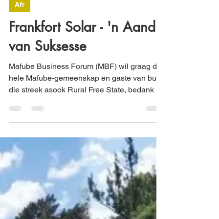
MBF
Jun 6, 2021
1 min read
Afr
Frankfort Solar - 'n Aand
van Suksesse
Mafube Business Forum (MBF) wil graag die
hele Mafube-gemeenskap en gaste van buite
die streek asook Rural Free State, bedank vir
jul...