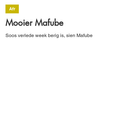
MBF
Mar 28, 2021
1 min read
Afr
Mooier Mafube
Soos verlede week berig is, sien Mafube
Business Forum (MBF) met
opgewondenheid uit daarna om Frankfort en
sy omstreke binnekort weer 'n...