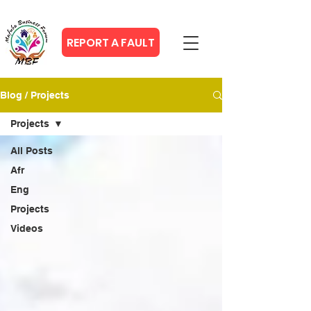
REPORT A FAULT
Blog / Projects
Projects
All Posts
Afr
Eng
Projects
Videos