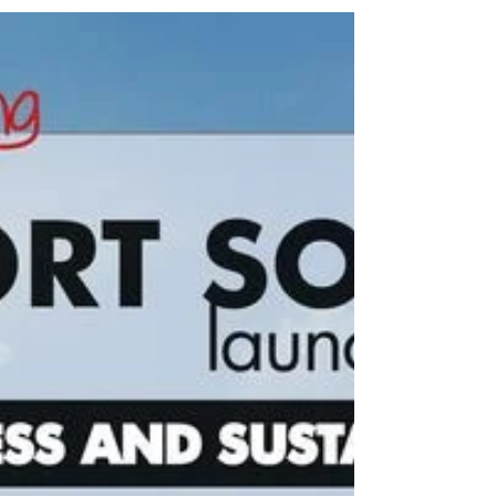
Kontak hom gerus vandag nog by 082 964
0010....