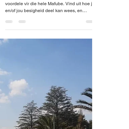
Apr 16, 2021
1 min read
Afr
Frankfort Solar Launch
Groot dinge is oppad vir Frankfort met baie
voordele vir die hele Mafube. Vind uit hoe jy
en/of jou besigheid deel kan wees, en
voordeel...