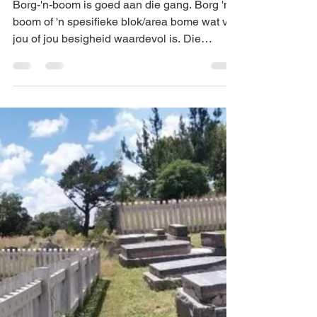
MBF
Apr 9, 2021
1 min read
Afr
Borg 'n Boom
Borg-'n-boom is goed aan die gang. Borg 'n
boom of 'n spesifieke blok/area bome wat vir
jou of jou besigheid waardevol is. Die
momentum...