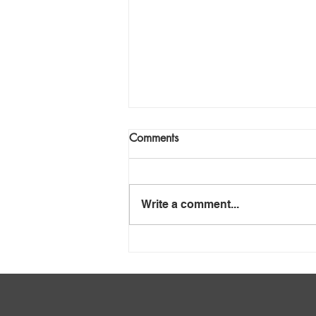
Comments
Write a comment...
Mafube se Balansstaat:
Anatomie van Bankrotskap