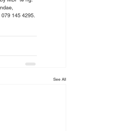
ndae, 
 079 145 4295. 
See All