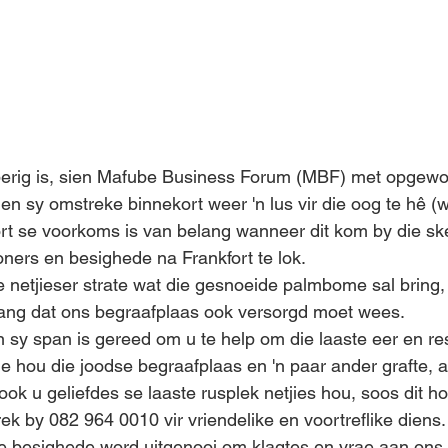
erig is, sien Mafube Business Forum (MBF) met opgewo
en sy omstreke binnekort weer 'n lus vir die oog te hê (w
ort se voorkoms is van belang wanneer dit kom by die sk
ners en besighede na Frankfort te lok.
 netjieser strate wat die gesnoeide palmbome sal bring, i
lang dat ons begraafplaas ook versorgd moet wees.
 sy span is gereed om u te help om die laaste eer en re
le hou die joodse begraafplaas en 'n paar ander grafte, al
 ook u geliefdes se laaste rusplek netjies hou, soos dit hoo
ek by 082 964 0010 vir vriendelike en voortreflike diens.
e besighede word uitgenooi om klagtes en vrae aan ons 