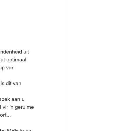
ndenheid uit 
at optimaal 
ep van 
s dit van 
spek aan u 
 vir 'n geruime 
rt...
by MBF te rig. 