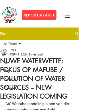
REPORT A FAULT
Post
All Posts
MBF
All Posts
Oct 11, 2024
4 min read
NUWE WATERWETTE:
Afr
FOKUS OP MAFUBE /
Eng
POLLUTION OF WATER
Projects
SOURCES – NEW
Videos
LEGISLATION COMING
[Afr] Waterbesoedeling is een van die 
grootse bedreigings wat Suid-