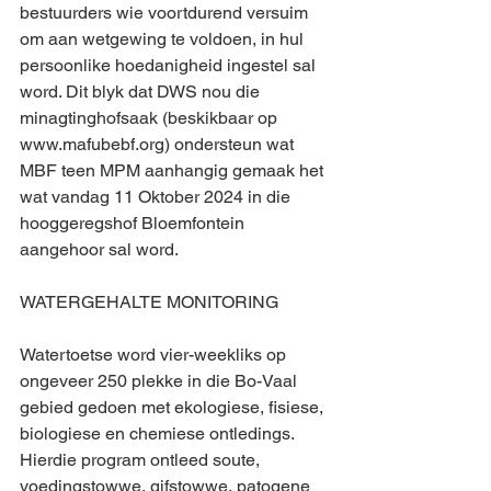
bestuurders wie voortdurend versuim 
om aan wetgewing te voldoen, in hul 
persoonlike hoedanigheid ingestel sal 
word. Dit blyk dat DWS nou die 
minagtinghofsaak (beskikbaar op 
www.mafubebf.org) ondersteun wat 
MBF teen MPM aanhangig gemaak het 
wat vandag 11 Oktober 2024 in die 
hooggeregshof Bloemfontein 
aangehoor sal word.
WATERGEHALTE MONITORING 
Watertoetse word vier-weekliks op 
ongeveer 250 plekke in die Bo-Vaal 
gebied gedoen met ekologiese, fisiese, 
biologiese en chemiese ontledings. 
Hierdie program ontleed soute, 
voedingstowwe, gifstowwe, patogene 