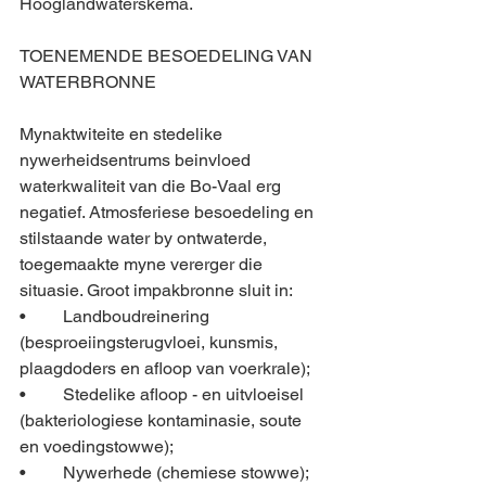
Hooglandwaterskema.
TOENEMENDE BESOEDELING VAN 
WATERBRONNE
Mynaktwiteite en stedelike 
nywerheidsentrums beinvloed 
waterkwaliteit van die Bo-Vaal erg 
negatief. Atmosferiese besoedeling en 
stilstaande water by ontwaterde, 
toegemaakte myne vererger die 
situasie. Groot impakbronne sluit in:
•	Landboudreinering 
(besproeiingsterugvloei, kunsmis, 
plaagdoders en afloop van voerkrale);
•	Stedelike afloop - en uitvloeisel 
(bakteriologiese kontaminasie, soute 
en voedingstowwe);
•	Nywerhede (chemiese stowwe); 