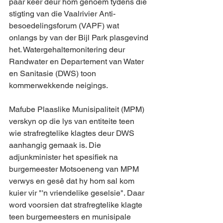
paar keer deur hom genoem tydens die 
stigting van die Vaalrivier Anti-
besoedelingsforum (VAPF) wat 
onlangs by van der Bijl Park plasgevind 
het. Watergehaltemonitering deur 
Randwater en Departement van Water 
en Sanitasie (DWS) toon 
kommerwekkende neigings.
Mafube Plaaslike Munisipaliteit (MPM) 
verskyn op die lys van entiteite teen 
wie strafregtelike klagtes deur DWS 
aanhangig gemaak is. Die 
adjunkminister het spesifiek na 
burgemeester Motsoeneng van MPM 
verwys en gesê dat hy hom sal kom 
kuier vir "'n vriendelike geselsie". Daar 
word voorsien dat strafregtelike klagte 
teen burgemeesters en munisipale 