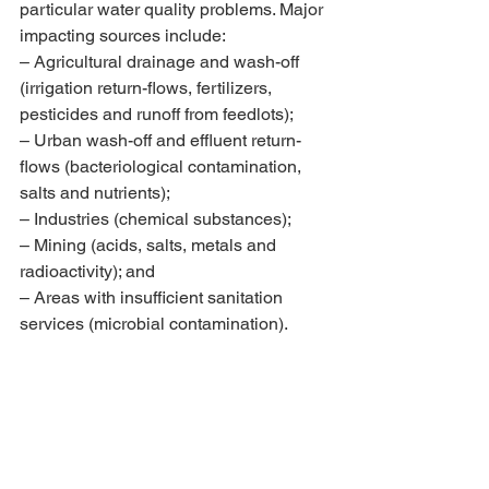
particular water quality problems. Major 
impacting sources include:
– Agricultural drainage and wash-off 
(irrigation return-flows, fertilizers, 
pesticides and runoff from feedlots);
– Urban wash-off and effluent return-
flows (bacteriological contamination, 
salts and nutrients);
– Industries (chemical substances); 
– Mining (acids, salts, metals and 
radioactivity); and
– Areas with insufficient sanitation 
services (microbial contamination).
AMENDMENTS TO THE NATIONAL 
WATER ACT
Deputy Minister Seithlolo means action. 
He has no qualms about being known 