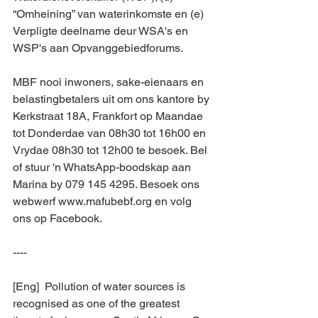
“Omheining” van waterinkomste en (e) 
Verpligte deelname deur WSA's en 
WSP's aan Opvanggebiedforums.
MBF nooi inwoners, sake-eienaars en 
belastingbetalers uit om ons kantore by 
Kerkstraat 18A, Frankfort op Maandae 
tot Donderdae van 08h30 tot 16h00 en 
Vrydae 08h30 tot 12h00 te besoek. Bel 
of stuur 'n WhatsApp-boodskap aan 
Marina by 079 145 4295. Besoek ons 
webwerf www.mafubebf.org en volg 
ons op Facebook.
----
[Eng]  Pollution of water sources is 
recognised as one of the greatest 