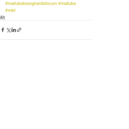
#mafubebesigheidsforum
#mafube
#mbf
Afr
See All
Recent Posts