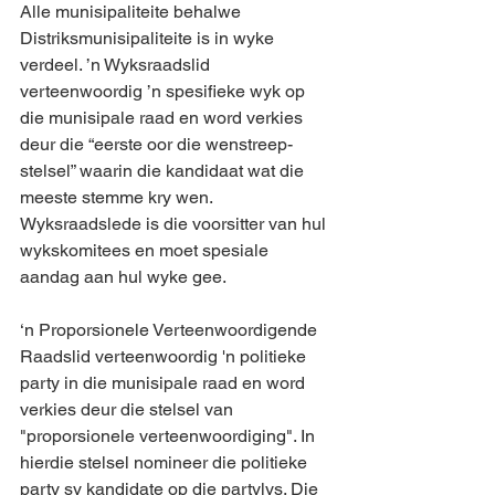
Alle munisipaliteite behalwe 
Distriksmunisipaliteite is in wyke 
verdeel. ’n Wyksraadslid 
verteenwoordig ’n spesifieke wyk op 
die munisipale raad en word verkies 
deur die “eerste oor die wenstreep-
stelsel” waarin die kandidaat wat die 
meeste stemme kry wen. 
Wyksraadslede is die voorsitter van hul 
wykskomitees en moet spesiale 
aandag aan hul wyke gee.
‘n Proporsionele Verteenwoordigende 
Raadslid verteenwoordig 'n politieke 
party in die munisipale raad en word 
verkies deur die stelsel van 
"proporsionele verteenwoordiging". In 
hierdie stelsel nomineer die politieke 
party sy kandidate op die partylys. Die 