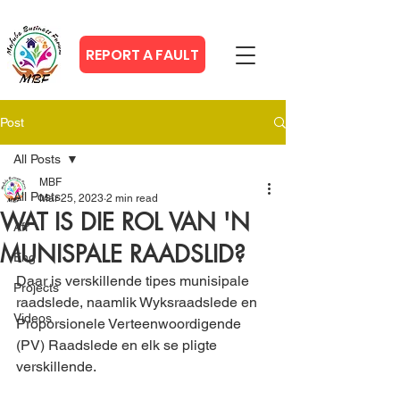
REPORT A FAULT
Post
All Posts
MBF
All Posts
Mar 25, 2023
2 min read
WAT IS DIE ROL VAN 'N
Afr
MUNISPALE RAADSLID?
Eng
Daar is verskillende tipes munisipale 
Projects
raadslede, naamlik Wyksraadslede en 
Videos
Proporsionele Verteenwoordigende 
(PV) Raadslede en elk se pligte 
verskillende.