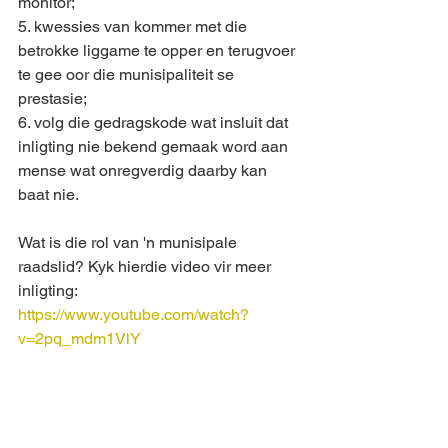
monitor;
5. kwessies van kommer met die 
betrokke liggame te opper en terugvoer 
te gee oor die munisipaliteit se 
prestasie;
6. volg die gedragskode wat insluit dat 
inligting nie bekend gemaak word aan 
mense wat onregverdig daarby kan 
baat nie.
Wat is die rol van 'n munisipale 
raadslid? Kyk hierdie video vir meer 
inligting:
https://www.youtube.com/watch?
v=2pq_mdm1VlY