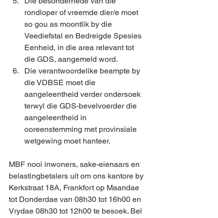
Die besonderhede van die 
rondloper of vreemde dier/e moet 
so gou as moontlik by die 
Veediefstal en Bedreigde Spesies 
Eenheid, in die area relevant tot 
die GDS, aangemeld word.
Die verantwoordelike beampte by 
die VDBSE moet die 
aangeleentheid verder ondersoek 
terwyl die GDS-bevelvoerder die 
aangeleentheid in 
ooreenstemming met provinsiale 
wetgewing moet hanteer. 
MBF nooi inwoners, sake-eienaars en 
belastingbetalers uit om ons kantore by 
Kerkstraat 18A, Frankfort op Maandae 
tot Donderdae van 08h30 tot 16h00 en 
Vrydae 08h30 tot 12h00 te besoek. Bel 