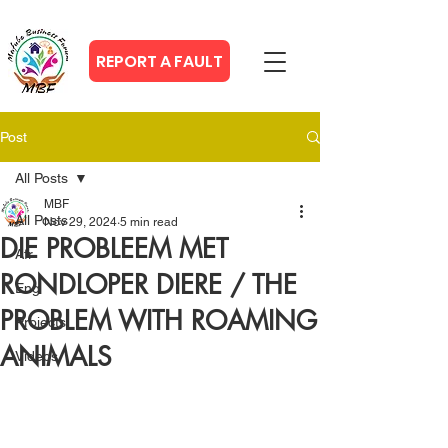
REPORT A FAULT
Post
All Posts
MBF
All Posts
Nov 29, 2024
5 min read
DIE PROBLEEM MET
Afr
RONDLOPER DIERE / THE
Eng
PROBLEM WITH ROAMING
Projects
ANIMALS
Videos