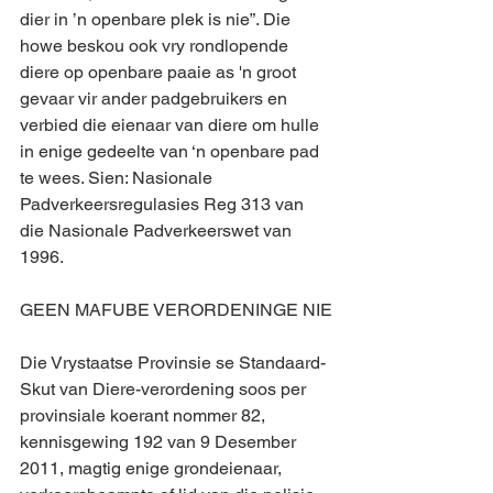
dier in ’n openbare plek is nie”. Die 
howe beskou ook vry rondlopende 
diere op openbare paaie as 'n groot 
gevaar vir ander padgebruikers en 
verbied die eienaar van diere om hulle 
in enige gedeelte van ‘n openbare pad 
te wees. Sien: Nasionale 
Padverkeersregulasies Reg 313 van 
die Nasionale Padverkeerswet van 
1996. 
GEEN MAFUBE VERORDENINGE NIE
Die Vrystaatse Provinsie se Standaard-
Skut van Diere-verordening soos per 
provinsiale koerant nommer 82, 
kennisgewing 192 van 9 Desember 
2011, magtig enige grondeienaar, 