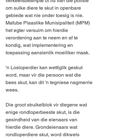
verkeersbeampte of lid van die polisie 
om sulke diere te skut in openbare 
gebiede wat nie onder toesig is nie. 
Mafube Plaaslike Munisipaliteit (MPM) 
het egter versuim om hierdie 
verordening aan te neem en af te 
kondig, wat implementering en 
toepassing aansienlik moeiliker maak.
'n Losloperdier kan wettiglik geskut 
word, maar vir die persoon wat die 
bees skut, kan dit 'n tegniese nagmerrie 
wees.
Die groot struikelblok vir diegene wat 
enige rondloperbeeste skut, is die 
gesindheid van die eienaars van 
hierdie diere. Grondeienaars wat 
rondloperdiere skut, word dikwels 