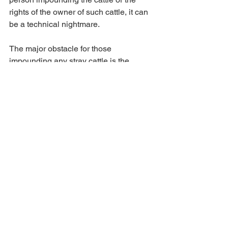
rights of the owner of such cattle, it can 
be a technical nightmare.
The major obstacle for those 
impounding any stray cattle is the 
attitude of the owners of these animals. 
Landowners impounding stray animals 
are often victimised and threatened and 
it is clear that the owners of such stray 
animals refuse to take any 
responsibility, either maliciously, or 
through ignorance. It is said that the 
owner of such cattle is usually 
unknown or untraceable until such 
cattle are loaded onto a vehicle to be 
impounded. Accusations of ‘theft’ by the 
owners of such stray animals are often 
misunderstood by authorities and 