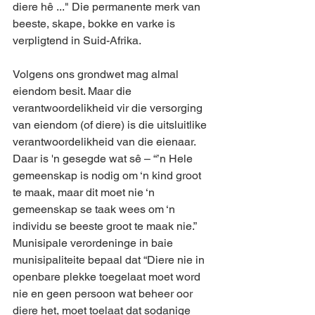
diere hê ..." Die permanente merk van 
beeste, skape, bokke en varke is 
verpligtend in Suid-Afrika.
Volgens ons grondwet mag almal 
eiendom besit. Maar die 
verantwoordelikheid vir die versorging 
van eiendom (of diere) is die uitsluitlike 
verantwoordelikheid van die eienaar. 
Daar is 'n gesegde wat sê – “’n Hele 
gemeenskap is nodig om ‘n kind groot 
te maak, maar dit moet nie ‘n 
gemeenskap se taak wees om ‘n 
individu se beeste groot te maak nie.”
Munisipale verordeninge in baie 
munisipaliteite bepaal dat “Diere nie in 
openbare plekke toegelaat moet word 
nie en geen persoon wat beheer oor 
diere het, moet toelaat dat sodanige 