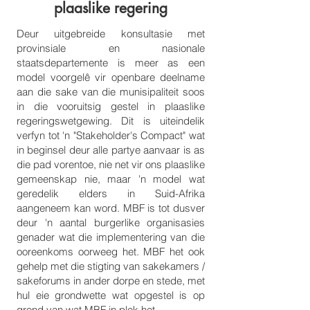
plaaslike regering
Deur uitgebreide konsultasie met
provinsiale en nasionale
staatsdepartemente is meer as een
model voorgelê vir openbare deelname
aan die sake van die munisipaliteit soos
in die vooruitsig gestel in plaaslike
regeringswetgewing. Dit is uiteindelik
verfyn tot 'n "Stakeholder's Compact" wat
in beginsel deur alle partye aanvaar is as
die pad vorentoe, nie net vir ons plaaslike
gemeenskap nie, maar 'n model wat
geredelik elders in Suid-Afrika
aangeneem kan word. MBF is tot dusver
deur 'n aantal burgerlike organisasies
genader wat die implementering van die
ooreenkoms oorweeg het. MBF het ook
gehelp met die stigting van sakekamers /
sakeforums in ander dorpe en stede, met
hul eie grondwette wat opgestel is op
grond van wat MBF in plek het.