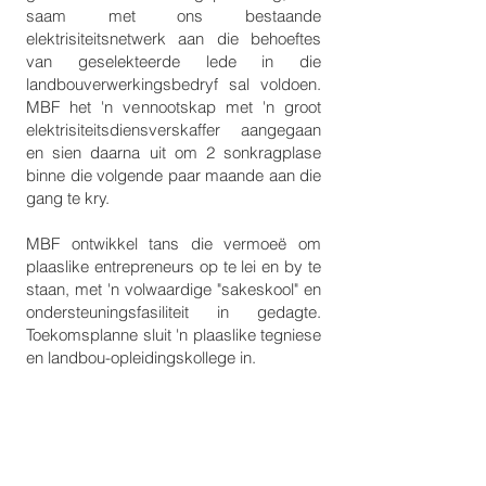
saam met ons bestaande
elektrisiteitsnetwerk aan die behoeftes
van geselekteerde lede in die
landbouverwerkingsbedryf sal voldoen.
MBF het 'n vennootskap met 'n groot
elektrisiteitsdiensverskaffer aangegaan
en sien daarna uit om 2 sonkragplase
binne die volgende paar maande aan die
gang te kry.
MBF ontwikkel tans die vermoeë om
plaaslike entrepreneurs op te lei en by te
staan, met 'n volwaardige "sakeskool" en
ondersteuningsfasiliteit in gedagte.
Toekomsplanne sluit 'n plaaslike tegniese
en landbou-opleidingskollege in.
3