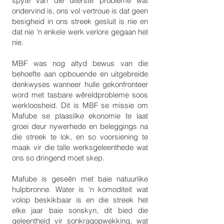
spyte van die uiterste probleme wat
ondervind is, ons vol vertroue is dat geen
besigheid in ons streek gesluit is nie en
dat nie 'n enkele werk verlore gegaan het
nie.
MBF was nog altyd bewus van die
behoefte aan opbouende en uitgebreide
denkwyses wanneer hulle gekonfronteer
word met tasbare wêreldprobleme soos
werkloosheid. Dit is MBF se missie om
Mafube se plaaslike ekonomie te laat
groei deur nywerhede en beleggings na
die streek te lok, en so voorsiening te
maak vir die talle werksgeleenthede wat
ons so dringend moet skep.
Mafube is geseën met baie natuurlike
hulpbronne. Water is ‘n komoditeit wat
volop beskikbaar is en die streek het
elke jaar baie sonskyn, dit bied die
geleentheid vir sonkragopwekking, wat