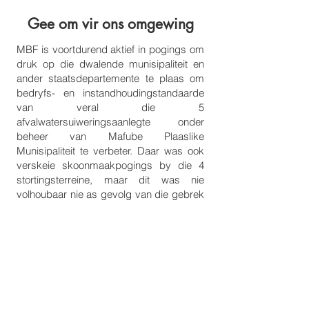
Gee om vir ons omgewing
MBF is voortdurend aktief in pogings om
druk op die dwalende munisipaliteit en
ander staatsdepartemente te plaas om
bedryfs- en instandhoudingstandaarde
van veral die 5
afvalwatersuiweringsaanlegte onder
beheer van Mafube Plaaslike
Munisipaliteit te verbeter. Daar was ook
verskeie skoonmaakpogings by die 4
stortingsterreine, maar dit was nie
volhoubaar nie as gevolg van die gebrek
aan kapasiteit en belangstelling van
plaaslike regering. MBF sal deur
samewerking met verskeie NRO's die
vestiging van verbeterde
bedryfsmetodiek fasiliteer wat herwinning
en kompos insluit, gekombineer met 'n
uitgebreide bewusmakingsprogram.