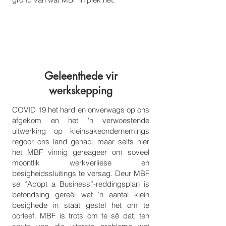
2
Geleenthede vir
werkskepping
COVID 19 het hard en onverwags op ons
afgekom en het 'n verwoestende
uitwerking op kleinsakeondernemings
regoor ons land gehad, maar selfs hier
het MBF vinnig gereageer om soveel
moontlik werkverliese en
besigheidssluitings te versag. Deur MBF
se “Adopt a Business”-reddingsplan is
befondsing gereël wat ’n aantal klein
besighede in staat gestel het om te
oorleef. MBF is trots om te sê dat, ten