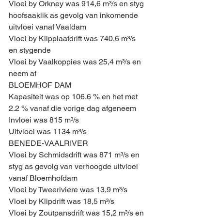
Vloei by Orkney was 914,6 m³/s en styg 
hoofsaaklik as gevolg van inkomende 
uitvloei vanaf Vaaldam
Vloei by Klipplaatdrift was 740,6 m³/s 
en stygende
Vloei by Vaalkoppies was 25,4 m³/s en 
neem af
BLOEMHOF DAM
Kapasiteit was op 106.6 % en het met 
2.2 % vanaf die vorige dag afgeneem
Invloei was 815 m³/s 
Uitvloei was 1134 m³/s
BENEDE-VAALRIVER
Vloei by Schmidsdrift was 871 m³/s en 
styg as gevolg van verhoogde uitvloei 
vanaf Bloemhofdam
Vloei by Tweeriviere was 13,9 m³/s 
Vloei by Klipdrift was 18,5 m³/s 
Vloei by Zoutpansdrift was 15,2 m³/s en 