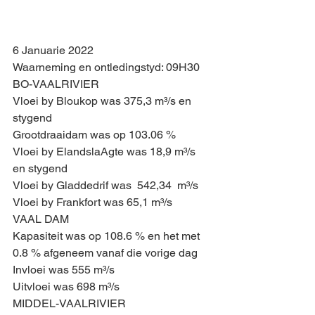
6 Januarie 2022
Waarneming en ontledingstyd: 09H30
BO-VAALRIVIER
Vloei by Bloukop was 375,3 m³/s en 
stygend
Grootdraaidam was op 103.06 %
Vloei by ElandslaAgte was 18,9 m³/s 
en stygend
Vloei by Gladdedrif was  542,34  m³/s
Vloei by Frankfort was 65,1 m³/s 
VAAL DAM
Kapasiteit was op 108.6 % en het met 
0.8 % afgeneem vanaf die vorige dag
Invloei was 555 m³/s 
Uitvloei was 698 m³/s 
MIDDEL-VAALRIVIER