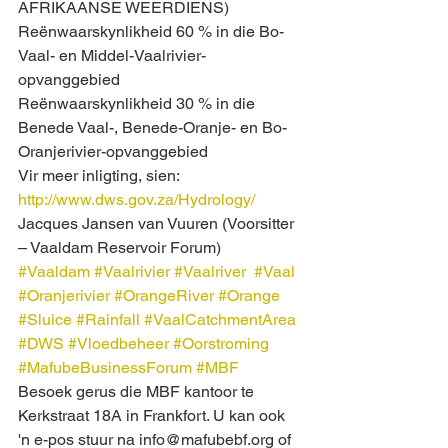
AFRIKAANSE WEERDIENS)
Reënwaarskynlikheid 60 % in die Bo-
Vaal- en Middel-Vaalrivier-
opvanggebied
Reënwaarskynlikheid 30 % in die 
Benede Vaal-, Benede-Oranje- en Bo-
Oranjerivier-opvanggebied
Vir meer inligting, sien: 
http://www.dws.gov.za/Hydrology/
Jacques Jansen van Vuuren (Voorsitter 
– Vaaldam Reservoir Forum)
#Vaaldam
#Vaalrivier
#Vaalriver
#Vaal
#Oranjerivier
#OrangeRiver
#Orange
#Sluice
#Rainfall
#VaalCatchmentArea
#DWS
#Vloedbeheer
#Oorstroming
#MafubeBusinessForum
#MBF
Besoek gerus die MBF kantoor te 
Kerkstraat 18A in Frankfort. U kan ook 
'n e-pos stuur na info@mafubebf.org of 