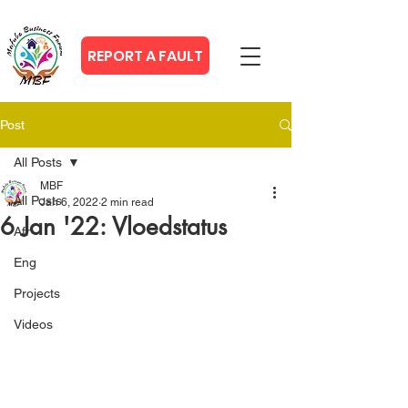
REPORT A FAULT
Post
All Posts
MBF
All Posts
Jan 6, 2022
2 min read
6 Jan '22: Vloedstatus
Afr
Eng
Projects
Videos