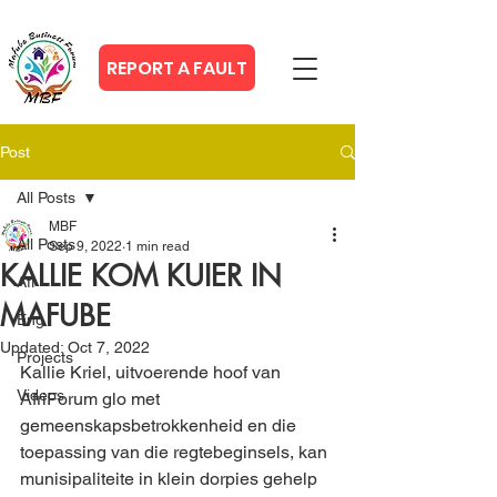
REPORT A FAULT
Post
All Posts
MBF
All Posts
Sep 9, 2022
1 min read
KALLIE KOM KUIER IN
Afr
MAFUBE
Eng
Updated:
Oct 7, 2022
Projects
Kallie Kriel, uitvoerende hoof van 
Videos
AfriForum glo met 
gemeenskapsbetrokkenheid en die 
toepassing van die regtebeginsels, kan 
munisipaliteite in klein dorpies gehelp 