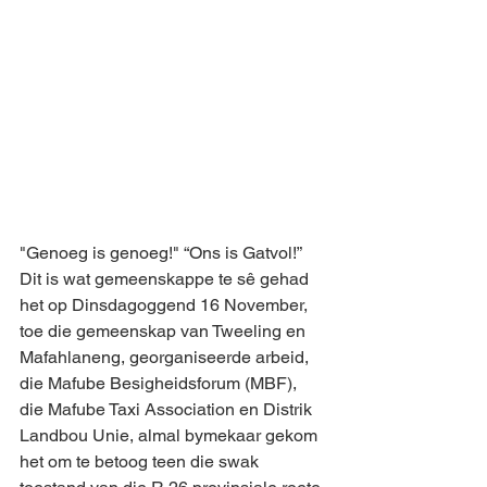
"Genoeg is genoeg!" “Ons is Gatvol!”
Dit is wat gemeenskappe te sê gehad 
het op Dinsdagoggend 16 November, 
toe die gemeenskap van Tweeling en 
Mafahlaneng, georganiseerde arbeid, 
die Mafube Besigheidsforum (MBF), 
die Mafube Taxi Association en Distrik 
Landbou Unie, almal bymekaar gekom 
het om te betoog teen die swak 