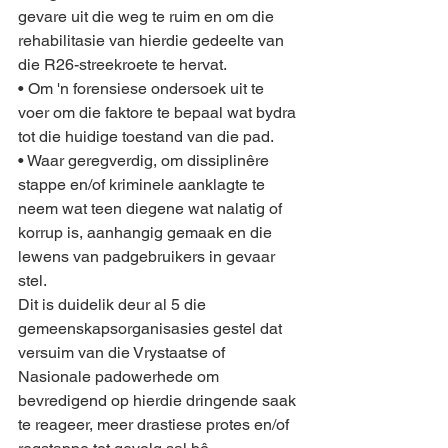
gevare uit die weg te ruim en om die 
rehabilitasie van hierdie gedeelte van 
die R26-streekroete te hervat.
• Om 'n forensiese ondersoek uit te 
voer om die faktore te bepaal wat bydra 
tot die huidige toestand van die pad.
• Waar geregverdig, om dissiplinêre 
stappe en/of kriminele aanklagte te 
neem wat teen diegene wat nalatig of 
korrup is, aanhangig gemaak en die 
lewens van padgebruikers in gevaar 
stel.
Dit is duidelik deur al 5 die 
gemeenskapsorganisasies gestel dat 
versuim van die Vrystaatse of 
Nasionale padowerhede om 
bevredigend op hierdie dringende saak 
te reageer, meer drastiese protes en/of 