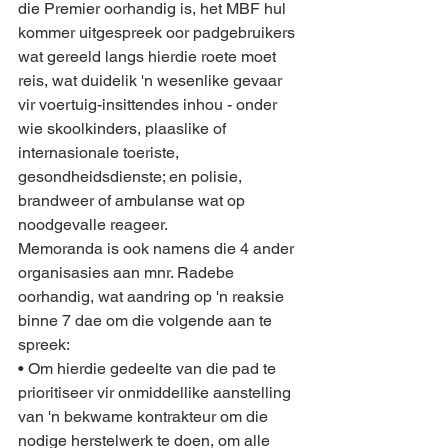
die Premier oorhandig is, het MBF hul 
kommer uitgespreek oor padgebruikers 
wat gereeld langs hierdie roete moet 
reis, wat duidelik 'n wesenlike gevaar 
vir voertuig-insittendes inhou - onder 
wie skoolkinders, plaaslike of 
internasionale toeriste, 
gesondheidsdienste; en polisie, 
brandweer of ambulanse wat op 
noodgevalle reageer.
Memoranda is ook namens die 4 ander 
organisasies aan mnr. Radebe 
oorhandig, wat aandring op 'n reaksie 
binne 7 dae om die volgende aan te 
spreek:
• Om hierdie gedeelte van die pad te 
prioritiseer vir onmiddellike aanstelling 
van 'n bekwame kontrakteur om die 
nodige herstelwerk te doen, om alle 