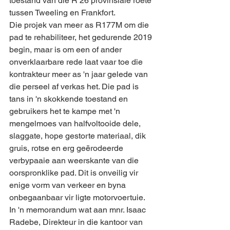
toestand van die R 26 provinsiale roete 
tussen Tweeling en Frankfort.
Die projek van meer as R177M om die 
pad te rehabiliteer, het gedurende 2019 
begin, maar is om een of ander 
onverklaarbare rede laat vaar toe die 
kontrakteur meer as 'n jaar gelede van 
die perseel af verkas het. Die pad is 
tans in 'n skokkende toestand en 
gebruikers het te kampe met 'n 
mengelmoes van halfvoltooide dele, 
slaggate, hope gestorte materiaal, dik 
gruis, rotse en erg geërodeerde 
verbypaaie aan weerskante van die 
oorspronklike pad. Dit is onveilig vir 
enige vorm van verkeer en byna 
onbegaanbaar vir ligte motorvoertuie.
In 'n memorandum wat aan mnr. Isaac 
Radebe, Direkteur in die kantoor van 