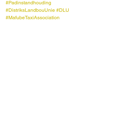
#Padinstandhouding
#DistriksLandbouUnie
#DLU
#MafubeTaxiAssociation