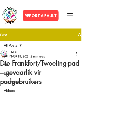
REPORT A FAULT
Post
All Posts
MBF
All Posts
Nov 19, 2021
2 min read
Die Frankfort/Tweeling-pad
Afr
– gevaarlik vir
Eng
padgebruikers
Projects
Videos