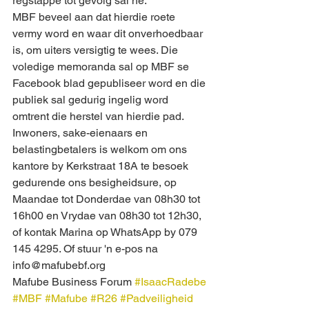
regstappe tot gevolg sal hê.
MBF beveel aan dat hierdie roete 
vermy word en waar dit onverhoedbaar 
is, om uiters versigtig te wees. Die 
voledige memoranda sal op MBF se 
Facebook blad gepubliseer word en die 
publiek sal gedurig ingelig word 
omtrent die herstel van hierdie pad.
Inwoners, sake-eienaars en 
belastingbetalers is welkom om ons 
kantore by Kerkstraat 18A te besoek 
gedurende ons besigheidsure, op 
Maandae tot Donderdae van 08h30 tot 
16h00 en Vrydae van 08h30 tot 12h30, 
of kontak Marina op WhatsApp by 079 
145 4295. Of stuur 'n e-pos na 
info@mafubebf.org
Mafube Business Forum 
#IsaacRadebe
#MBF
#Mafube
#R26
#Padveiligheid