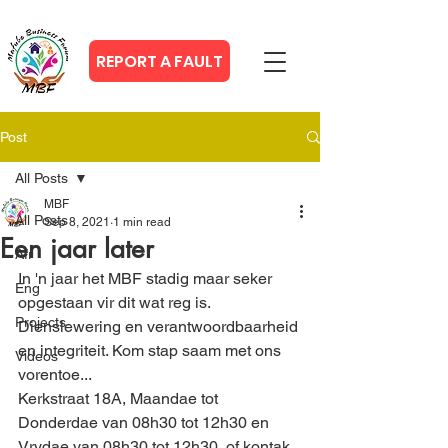
REPORT A FAULT
Post
All Posts
MBF
All Posts
Sep 8, 2021
1 min read
Een jaar later
Afr
In 'n jaar het MBF stadig maar seker 
Eng
opgestaan vir dit wat reg is. 
Projects
Dienslewering en verantwoordbaarheid 
en integriteit. Kom stap saam met ons 
Videos
vorentoe...
Kerkstraat 18A, Maandae tot 
Donderdae van 08h30 tot 12h30 en 
Vrydae van 08h30 tot 12h30, of kontak 