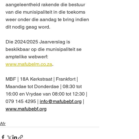
aangeleentheid rakende die bestuur 
van die munisipaliteit in die toekoms 
weer onder die aandag te bring indien 
dit nodig geag word.
Die 2024/2025 Jaarverslag is 
beskikbaar op die munisipaliteit se 
amptelike webwerf: 
www.mafubelm.co.za
.
MBF | 18A Kerkstraat | Frankfort | 
Maandae tot Donderdae | 08:30 tot 
16:00 en Vrydae van 08:00 tot 12:30 | 
079 145 4295 | 
info@mafubebf.org
 | 
www.mafubebf.org
Afr