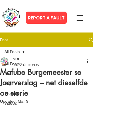
REPORT A FAULT
Post
All Posts
MBF
All Posts
Mar 6
2 min read
Mafube Burgemeester se
Afr
Jaarverslag – net dieselfde
Eng
ou storie
Projects
Updated:
Mar 9
Videos