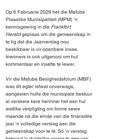
Op 6 Februarie 2026 het die Mafube 
Plaaslike Munisipaliteit (MPM) ’n 
kennisgewing in die 
Frankfort 
Herald
 geplaas om die gemeenskap in 
te lig dat die Jaarverslag nou 
beskikbaar is vir openbare insae. 
Inwoners is ook uitgenooi om hul 
kommentaar en insette te lewer.
Vir die Mafube Besigheidsforum (MBF) 
was dit egter ietwat onverwags, 
aangesien hulle die munisipale bestuur 
al verskeie kere herinner het aan hul 
wetlike verpligting om binne sewe 
maande ná die einde van die finansiële 
jaar ’n volledige verslag aan die 
gemeenskap voor te lê. Só ’n verslag 
behoort ’n duidelike oorsig te gee van 