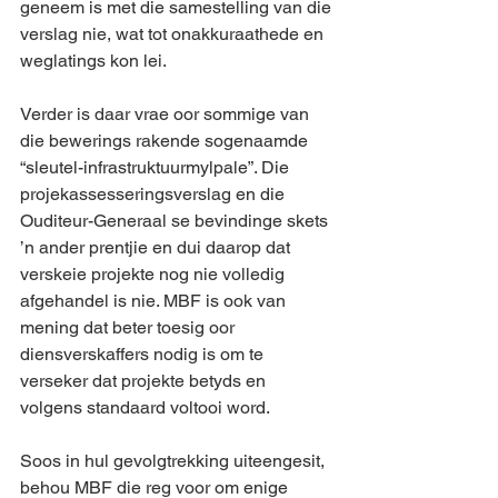
geneem is met die samestelling van die 
verslag nie, wat tot onakkuraathede en 
weglatings kon lei.
Verder is daar vrae oor sommige van 
die bewerings rakende sogenaamde 
“sleutel-infrastruktuurmylpale”. Die 
projekassesseringsverslag en die 
Ouditeur-Generaal se bevindinge skets 
’n ander prentjie en dui daarop dat 
verskeie projekte nog nie volledig 
afgehandel is nie. MBF is ook van 
mening dat beter toesig oor 
diensverskaffers nodig is om te 
verseker dat projekte betyds en 
volgens standaard voltooi word.
Soos in hul gevolgtrekking uiteengesit, 
behou MBF die reg voor om enige 