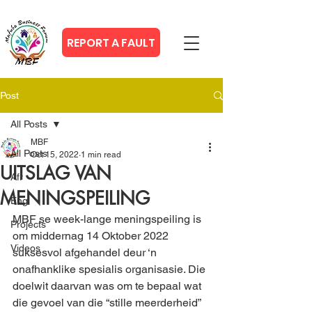
REPORT A FAULT
Post
All Posts
MBF
All Posts
Oct 15, 2022
1 min read
UITSLAG VAN
Afr
MENINGSPEILING
Eng
MBF se week-lange meningspeiling is 
Projects
om middernag 14 Oktober 2022 
Videos
suksesvol afgehandel deur ‘n 
onafhanklike spesialis organisasie. Die 
doelwit daarvan was om te bepaal wat 
die gevoel van die “stille meerderheid” 