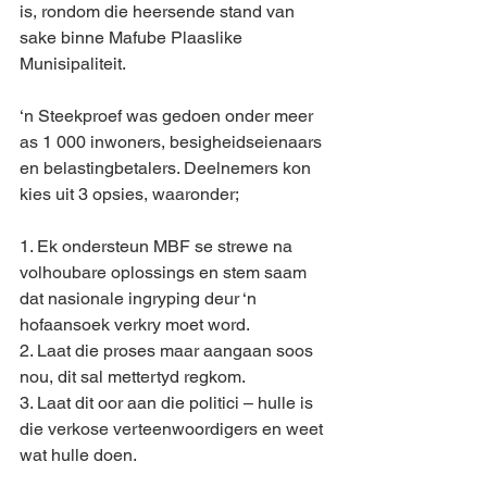
is, rondom die heersende stand van 
sake binne Mafube Plaaslike 
Munisipaliteit. 
‘n Steekproef was gedoen onder meer 
as 1 000 inwoners, besigheidseienaars 
en belastingbetalers. Deelnemers kon 
kies uit 3 opsies, waaronder;
1. Ek ondersteun MBF se strewe na 
volhoubare oplossings en stem saam 
dat nasionale ingryping deur ‘n 
hofaansoek verkry moet word.
2. Laat die proses maar aangaan soos 
nou, dit sal mettertyd regkom.
3. Laat dit oor aan die politici – hulle is 
die verkose verteenwoordigers en weet 
wat hulle doen.