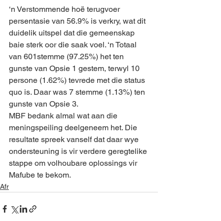
‘n Verstommende hoë terugvoer 
persentasie van 56.9% is verkry, wat dit 
duidelik uitspel dat die gemeenskap 
baie sterk oor die saak voel. ‘n Totaal 
van 601stemme (97.25%) het ten 
gunste van Opsie 1 gestem, terwyl 10 
persone (1.62%) tevrede met die status 
quo is. Daar was 7 stemme (1.13%) ten 
gunste van Opsie 3.
MBF bedank almal wat aan die 
meningspeiling deelgeneem het. Die 
resultate spreek vanself dat daar wye 
ondersteuning is vir verdere geregtelike 
stappe om volhoubare oplossings vir 
Mafube te bekom.
Afr