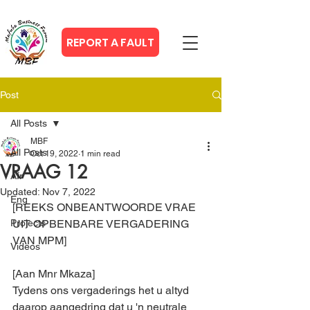
REPORT A FAULT
Post
All Posts
MBF
All Posts
Oct 19, 2022
1 min read
VRAAG 12
Afr
Updated:
Nov 7, 2022
Eng
[REEKS ONBEANTWOORDE VRAE 
Projects
UIT OPBENBARE VERGADERING 
VAN MPM]
Videos
[Aan Mnr Mkaza]
Tydens ons vergaderings het u altyd 
daarop aangedring dat u 'n neutrale 