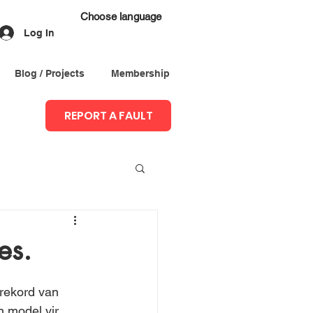
Choose language
Log In
Blog / Projects
Membership
REPORT A FAULT
es.
rekord van 
 model vir 