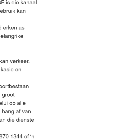
F is die kanaal 
ebruik kan 
d erken as 
elangrike 
kan verkeer.
ikasie en 
voortbestaan 
 groot 
lui op alle 
, hang af van 
an die dienste 
870 1344 of ‘n 