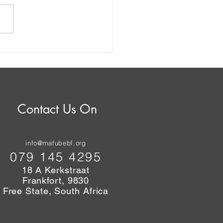
be se Geïtegreerde
ikkelingsplan
Beplanning of Blote
oming?
Contact Us On
info@mafubebf.org
079 145 4295
18 A Kerkstraat
Frankfort, 9830
Free State, South Africa