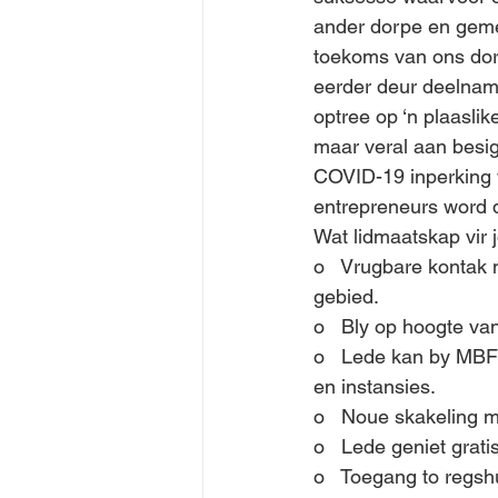
ander dorpe en gemee
toekoms van ons dorp
eerder deur deelnam
optree op ‘n plaasli
maar veral aan besi
COVID-19 inperking 
entrepreneurs word d
Wat lidmaatskap vir 
o   Vrugbare kontak
gebied. 
o   Bly op hoogte va
o   Lede kan by MBF a
en instansies.
o   Noue skakeling m
o   Lede geniet grat
o   Toegang to regsh