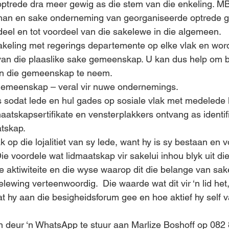
ptrede dra meer gewig as die stem van die enkeling. MB
an en sake onderneming van georganiseerde optrede g
deel en tot voordeel van die sakelewe in die algemeen.
akeling met regerings departemente op elke vlak en wor
an die plaaslike sake gemeenskap. U kan dus help om b
van die gemeenskap te neem.
e gemeenskap – veral vir nuwe ondernemings.
s sodat lede en hul gades op sosiale vlak met medelede 
maatskapsertifikate en vensterplakkers ontvang as identif
atskap.
p die lojalitiet van sy lede, want hy is sy bestaan en 
ie voordele wat lidmaatskap vir sakelui inhou blyk uit die
 aktiwiteite en die wyse waarop dit die belange van sake
lewing verteenwoordig.  Die waarde wat dit vir ‘n lid het
t hy aan die besigheidsforum gee en hoe aktief hy self v
 deur ‘n WhatsApp te stuur aan Marlize Boshoff op 082 