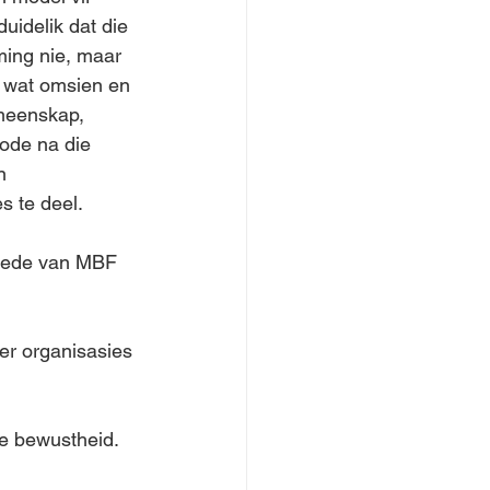
idelik dat die 
ming nie, maar 
 wat omsien en 
emeenskap, 
ode na die 
n 
 te deel.   
 lede van MBF 
der organisasies 
de bewustheid.