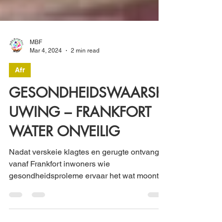
MBF
Mar 4, 2024
2 min read
Afr
GESONDHEIDSWAARSK
UWING – FRANKFORT
WATER ONVEILIG
Nadat verskeie klagtes en gerugte ontvang is
vanaf Frankfort inwoners wie
gesondheidsproleme ervaar het wat moontlik
toegeskryf kan word...