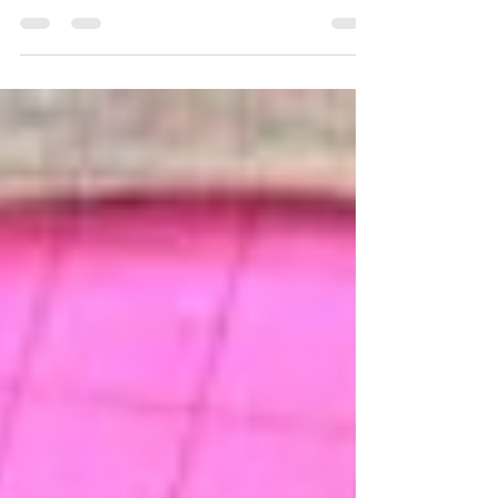
‘n Hooggeregshof bevel en miljoene
bestee....